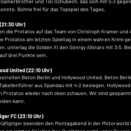
n GamerBrother und Tisi Schubech, das sich mit 5:3 gege
onnte. Bühne frei für das Topspiel des Tages.
(21:30 Uhr)
ffen die Protatos auf das Team von Christoph Kramer und 
e Protatos am letzten Spieltag in einem wahren Krimi g
en, unterlag die Golden XI den Gönrgy Allstars mit 3:5. B
auf drei Punkte sein.
wood United (22:10 Uhr)
bestreiten Beton Berlin und Hollywood United. Beton Berl
 Tabellenführer aus Spandau mit 4:2 besiegen. Hollywood
 Protatos wieder nach oben schauen. Wir sind gespannt,
eiden kann.
tiger FC (23:10 Uhr)
e Käfigtiger beenden den Montagabend in der Motorworld 