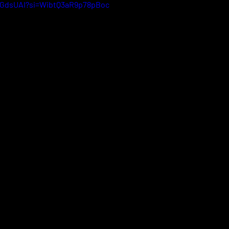
rAGdsUAI?si=WibtQ3aR9p78pBoc