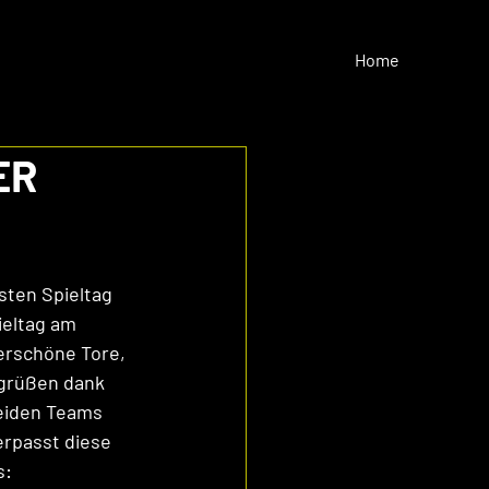
Home
ER
sten Spieltag 
ieltag am 
erschöne Tore, 
 grüßen dank 
beiden Teams 
rpasst diese 
s: