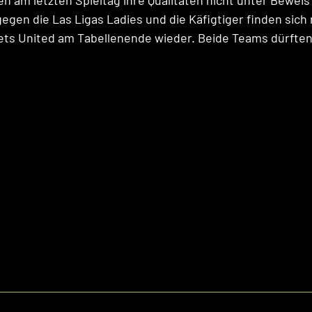
 am letzten Spieltag ihre Qualitäten nicht unter Beweis s
 gegen die Las Ligas Ladies und die Käfigtiger finden sich 
ts United am Tabellenende wieder. Beide Teams dürften 