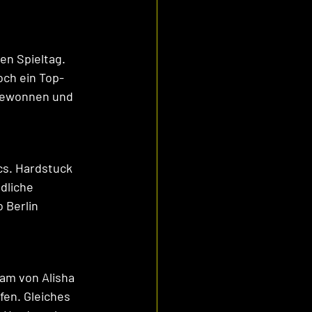
en Spieltag. 
och ein Top-
 gewonnen und 
cs. Hardstuck 
dliche 
 Berlin 
am von Alisha 
en. Gleiches 