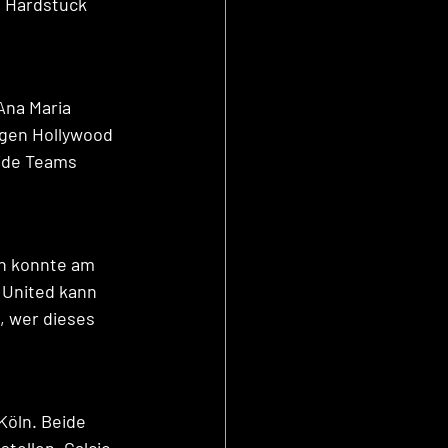
n Hardstuck 
Ana Maria 
egen Hollywood 
eide Teams 
in konnte am 
 United kann 
 wer dieses 
Köln. Beide 