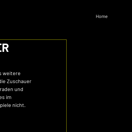
Home
ER
s weitere 
die Zuschauer 
araden und 
es im 
iele nicht. 