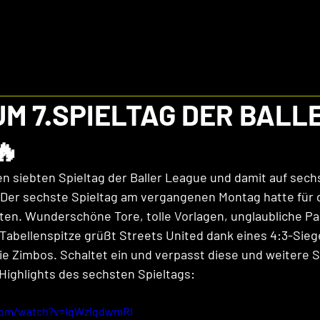
UM 7.SPIELTAG DER BALL
🔥
en siebten Spieltag der Baller League und damit auf sech
 Der sechste Spieltag am vergangenen Montag hatte für 
eten. Wunderschöne Tore, tolle Vorlagen, unglaubliche P
 Tabellenspitze grüßt Streets United dank eines 4:3-Sieg
ie Zimbos. Schaltet ein und verpasst diese und weitere Sp
 Highlights des sechsten Spieltags:
com/watch?v=lqWziqdwmRI