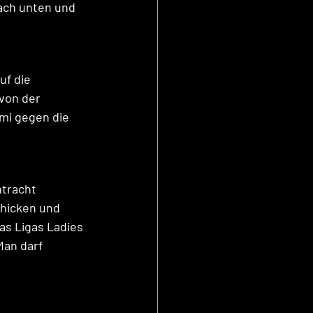
nach unten und 
uf die 
von der 
mi gegen die 
ntracht 
chicken und 
as Ligas Ladies 
an darf 