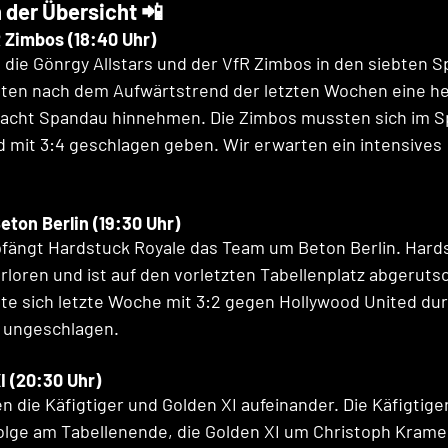
 der Übersicht 📲
R Zimbos (18:40 Uhr)
die Gönrgy Allstars und der VfR Zimbos in den siebten Sp
sten nach dem Aufwärtstrend der letzten Wochen eine he
racht Spandau hinnehmen. Die Zimbos mussten sich im Sp
 mit 3:4 geschlagen geben. Wir erwarten ein intensives 
eton Berlin (19:30 Uhr)
fängt Hardstuck Royale das Team um Beton Berlin. Hards
erloren und ist auf den vorletzten Tabellenplatz abgeruts
te sich letzte Woche mit 3:2 gegen Hollywood United du
en ungeschlagen.
I (20:30 Uhr)
en die Käfigtiger und Golden XI aufeinander. Die Käfigtig
Folge am Tabellenende, die Golden XI um Christoph Krame