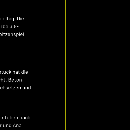
ieltag. Die 
rbe 3:8-
itzenspiel 
tuck hat die 
cht. Beton 
rchsetzen und 
er stehen nach 
r und Ana 