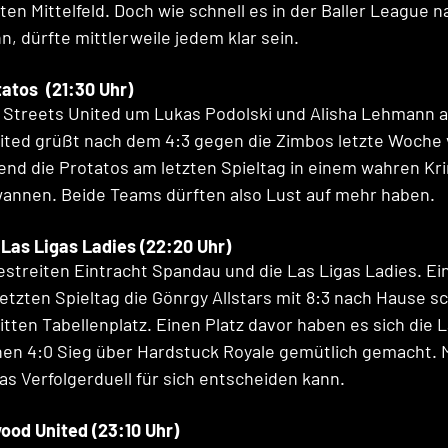
en Mittelfeld. Doch wie schnell es in der Baller League 
, dürfte mittlerweile jedem klar sein.
atos  (21:30 Uhr)
ft Streets United um Lukas Podolski und Alisha Lehmann a
ited grüßt nach dem 4:3 gegen die Zimbos letzte Woche 
end die Protatos am letzten Spieltag in einem wahren Kri
wannen. Beide Teams dürften also Lust auf mehr haben.
Las Ligas Ladies (22:20 Uhr)
estreiten Eintracht Spandau und die Las Ligas Ladies. Ei
tzten Spieltag die Gönrgy Allstars mit 8:3 nach Hause s
tten Tabellenplatz. Einen Platz davor haben es sich die L
en 4:0 Sieg über Hardstuck Royale gemütlich gemacht. M
as Verfolgerduell für sich entscheiden kann.
wood United (23:10 Uhr)