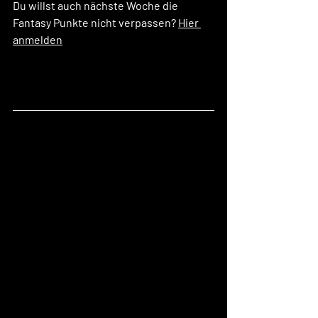
Du willst auch nächste Woche die 
Fantasy Punkte nicht verpassen? 
Hier 
anmelden
 damit wir dir/euch die 
Fantasy Punkte auch nächste Woche 
erstellen! Bei +5 Anmeldungen seid ihr 
dabei🔥