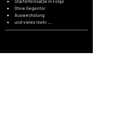
Startelfeinsätze in Folge
Ohne Gegentor
Auswechslung 
und vieles mehr ...