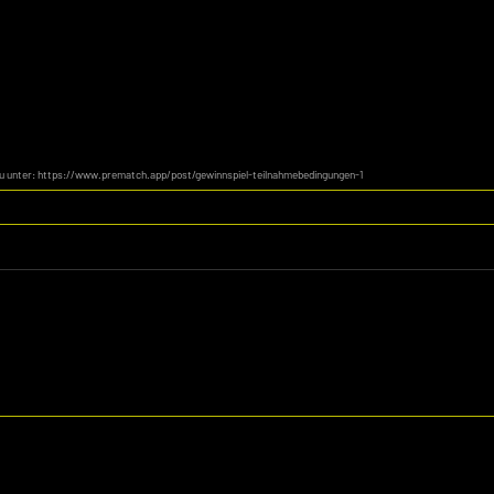
du unter: https://www.prematch.app/post/gewinnspiel-teilnahmebedingungen-1