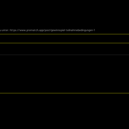
du unter: https://www.prematch.app/post/gewinnspiel-teilnahmebedingungen-1