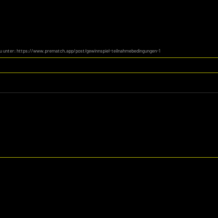
du unter: https://www.prematch.app/post/gewinnspiel-teilnahmebedingungen-1