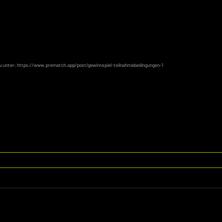
du unter: https://www.prematch.app/post/gewinnspiel-teilnahmebedingungen-1