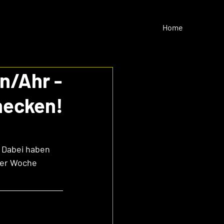
Home
in/Ahr -
hecken!
 Dabei haben 
 der Woche 