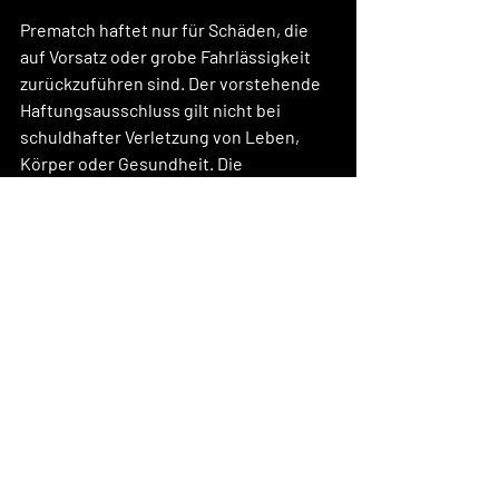
Prematch haftet nur für Schäden, die 
auf Vorsatz oder grobe Fahrlässigkeit 
zurückzuführen sind. Der vorstehende 
Haftungsausschluss gilt nicht bei 
schuldhafter Verletzung von Leben, 
Körper oder Gesundheit. Die 
Regelungen des 
Produkthaftungsgesetzes werden von 
dieser Haftungsbeschränkung nicht 
eingeschränkt.
Bei einfacher Fahrlässigkeit haftet 
Prematch vorbehaltlich gesetzlicher 
Haftungsbeschränkungen (z. B. Sorgfalt 
in eigenen Angelegenheiten; 
unerhebliche Pflichtverletzung), nur (i) 
für Schäden aus der Verletzung des 
Lebens, des Körpers oder der 