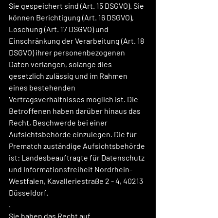
Sie gespeichert sind (Art. 15 DSGVO). Sie 
können Berichtigung (Art. 16 DSGVO), 
Löschung (Art. 17 DSGVO) und 
Einschränkung der Verarbeitung (Art. 18 
DSGVO) ihrer personenbezogenen 
Daten verlangen, solange dies 
gesetzlich zulässig und im Rahmen 
eines bestehenden 
Vertragsverhältnisses möglich ist. Die 
Betroffenen haben darüber hinaus das 
Recht, Beschwerde bei einer 
Aufsichtsbehörde einzulegen. Die für 
Prematch zuständige Aufsichtsbehörde 
ist: Landesbeauftragte für Datenschutz 
und Informationsfreiheit Nordrhein-
Westfalen, Kavalleriestraße 2 - 4, 40213 
Düsseldorf.
.
Sie haben das Recht auf 