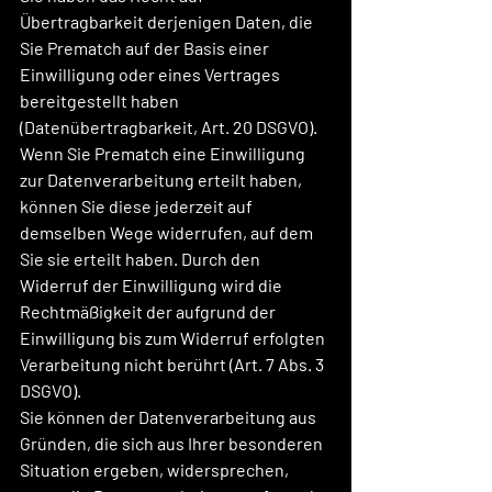
Übertragbarkeit derjenigen Daten, die 
Sie Prematch auf der Basis einer 
Einwilligung oder eines Vertrages 
bereitgestellt haben 
(Datenübertragbarkeit, Art. 20 DSGVO).
Wenn Sie Prematch eine Einwilligung 
zur Datenverarbeitung erteilt haben, 
können Sie diese jederzeit auf 
demselben Wege widerrufen, auf dem 
Sie sie erteilt haben. Durch den 
Widerruf der Einwilligung wird die 
Rechtmäßigkeit der aufgrund der 
Einwilligung bis zum Widerruf erfolgten 
Verarbeitung nicht berührt (Art. 7 Abs. 3 
DSGVO).
Sie können der Datenverarbeitung aus 
Gründen, die sich aus Ihrer besonderen 
Situation ergeben, widersprechen, 