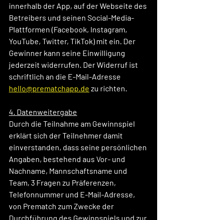
innerhalb der App, auf der Webseite des 
Betreibers und seinen Social-Media-
Plattformen (Facebook, Instagram, 
YouTube, Twitter, TikTok) mit ein. Der 
Gewinner kann seine Einwilligung 
jederzeit widerrufen. Der Widerruf ist 
schriftlich an die E-Mail-Adresse 
hello@prematchapp.de
 zu richten.
4. Datenweitergabe
Durch die Teilnahme am Gewinnspiel 
erklärt sich der Teilnehmer damit 
einverstanden, dass seine persönlichen 
Angaben, bestehend aus Vor- und 
Nachname, Mannschaftsname und 
Team, 3 Fragen zu Präferenzen, 
Telefonnummer und E-Mail-Adresse, 
von Prematch zum Zwecke der 
Durchführung des Gewinnspiels und zur 