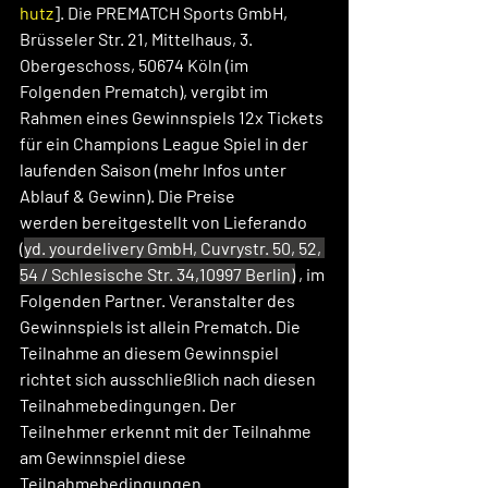
hutz
]. Die PREMATCH Sports GmbH, 
Brüsseler Str. 21, Mittelhaus, 3. 
Obergeschoss, 50674 Köln (im 
Folgenden Prematch), vergibt im 
Rahmen eines Gewinnspiels 12x Tickets 
für ein Champions League Spiel in der 
laufenden Saison (mehr Infos unter 
Ablauf & Gewinn). Die Preise 
werden bereitgestellt von Lieferando 
(
yd. yourdelivery GmbH, Cuvrystr. 50, 52, 
54 / Schlesische Str. 34,10997 Berlin)
 , im 
Folgenden Partner. Veranstalter des 
Gewinnspiels ist allein Prematch. Die 
Teilnahme an diesem Gewinnspiel 
richtet sich ausschließlich nach diesen 
Teilnahmebedingungen. Der 
Teilnehmer erkennt mit der Teilnahme 
am Gewinnspiel diese 
Teilnahmebedingungen 