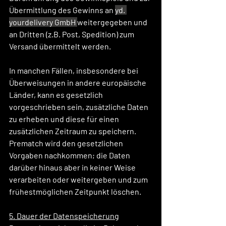
Übermittlung des Gewinns an 
yd. 
yourdelivery
 GmbH 
weitergegeben und 
an Dritten (z.B. Post, Spedition) zum 
Versand übermittelt werden.
In manchen Fällen, insbesondere bei 
Überweisungen in andere europäische 
Länder, kann es gesetzlich 
vorgeschrieben sein, zusätzliche Daten 
zu erheben und diese für einen 
zusätzlichen Zeitraum zu speichern. 
Prematch wird den gesetzlichen 
Vorgaben nachkommen; die Daten 
darüber hinaus aber in keiner Weise 
verarbeiten oder weitergeben und zum 
frühestmöglichen Zeitpunkt löschen.
5. Dauer der Datenspeicherung