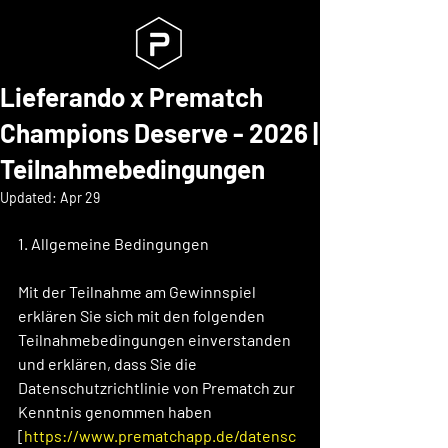
Lieferando x Prematch
Champions Deserve - 2026 |
Teilnahmebedingungen
Updated:
Apr 29
1. Allgemeine Bedingungen
Mit der Teilnahme am Gewinnspiel 
erklären Sie sich mit den folgenden 
Teilnahmebedingungen einverstanden 
und erklären, dass Sie die 
Datenschutzrichtlinie von Prematch zur 
Kenntnis genommen haben 
[
https://www.prematchapp.de/datensc