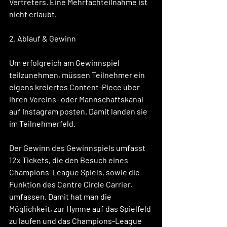
Vertreters. Eine Mehrfachteilnahme ist 
nicht erlaubt. 
2. Ablauf & Gewinn
Um erfolgreich am Gewinnspiel 
teilzunehmen, müssen Teilnehmer ein 
eigens kreiertes Content-Piece über 
ihren Vereins- oder Mannschaftskanal 
auf Instagram posten. Damit landen sie 
im Teilnehmerfeld. 
Der Gewinn des Gewinnspiels umfasst 
12x Tickets, die den Besuch eines 
Champions-League Spiels, sowie die 
Funktion des Centre Circle Carrier, 
umfassen. Damit hat man die 
Möglichkeit, zur Hymne auf das Spielfeld 
zu laufen und das Champions-League 