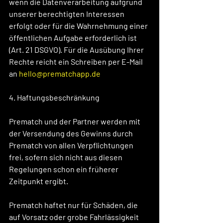
wenn die Datenverarbeitung aufgrund 
unserer berechtigten Interessen 
erfolgt oder für die Wahrnehmung einer 
öffentlichen Aufgabe erforderlich ist 
(Art. 21 DSGVO). Für die Ausübung Ihrer 
Rechte reicht ein Schreiben per E-Mail 
an 
hello@prematchapp.de
4. Haftungsbeschränkung
Prematch und der Partner werden mit 
der Versendung des Gewinns durch 
Prematch von allen Verpflichtungen 
frei, sofern sich nicht aus diesen 
Regelungen schon ein früherer 
Zeitpunkt ergibt. 
Prematch haftet nur für Schäden, die 
auf Vorsatz oder grobe Fahrlässigkeit 