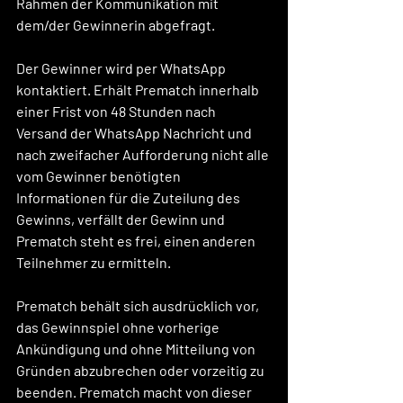
Rahmen der Kommunikation mit 
dem/der Gewinnerin abgefragt.
Der Gewinner wird per WhatsApp 
kontaktiert. Erhält Prematch innerhalb 
einer Frist von 48 Stunden nach 
Versand der WhatsApp Nachricht und 
nach zweifacher Aufforderung nicht alle 
vom Gewinner benötigten 
Informationen für die Zuteilung des 
Gewinns, verfällt der Gewinn und 
Prematch steht es frei, einen anderen 
Teilnehmer zu ermitteln. 
Prematch behält sich ausdrücklich vor, 
das Gewinnspiel ohne vorherige 
Ankündigung und ohne Mitteilung von 
Gründen abzubrechen oder vorzeitig zu 
beenden. Prematch macht von dieser 