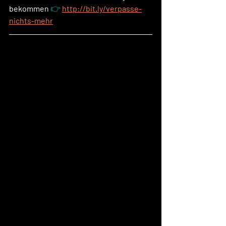
bekommen 
👉 
http://bit.ly/verpasse-
nichts-mehr