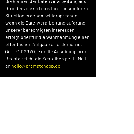
Sie können der Datenverarbeitung aus 
Gründen, die sich aus Ihrer besonderen 
Situation ergeben, widersprechen, 
wenn die Datenverarbeitung aufgrund 
unserer berechtigten Interessen 
erfolgt oder für die Wahrnehmung einer 
öffentlichen Aufgabe erforderlich ist 
(Art. 21 DSGVO). Für die Ausübung Ihrer 
Rechte reicht ein Schreiben per E-Mail 
an 
hello@prematchapp.de
4. Haftungsbeschränkung
Prematch und der Partner werden mit 
der Versendung des Gewinns durch 
Prematch von allen Verpflichtungen 
frei, sofern sich nicht aus diesen 
Regelungen schon ein früherer 
Zeitpunkt ergibt. 