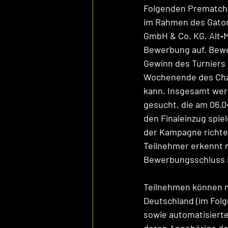
Folgenden Prematch),
im Rahmen des Gatora
GmbH & Co. KG, Alt‑M
Bewerbung auf. Bewe
Gewinn des Turniers q
Wochenende des Cham
kann. Insgesamt werd
gesucht, die am 06.0
den Finaleinzug spie
der Kampagne richtet
Teilnehmer erkennt 
Bewerbungsschluss is
Teilnehmen können nu
Deutschland (im Folg
sowie automatisierte