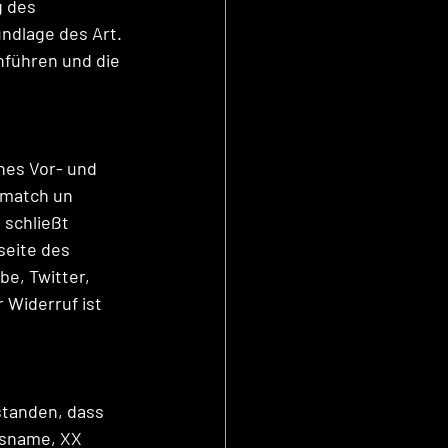
 des 
ndlage des Art. 
hführen und die 
nes Vor- und 
match un 
 schließt 
seite des 
e, Twitter, 
 Widerruf ist 
standen, dass 
sname, XX 