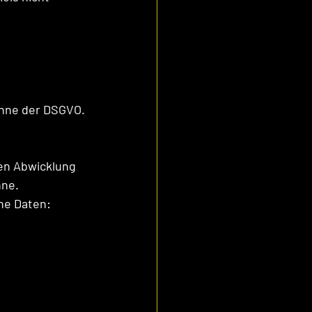
inne der DSGVO.
en Abwicklung 
nne.
ne Daten: