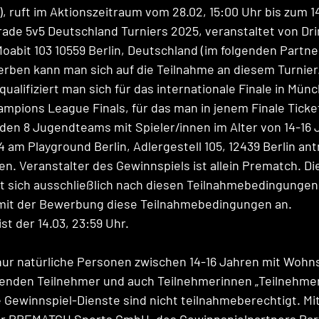
 ruft im Aktionszeitraum vom 28.02, 15:00 Uhr bis zum 14
de 5v5 Deutschland Turniers 2025, veranstaltet von Dri
oabit 103 10559 Berlin, Deutschland (im folgenden Partner
rben kann man sich auf die Teilnahme an diesem Turnier
ualifiziert man sich für das internationale Finale in Mün
pions League Finals, für das man in jenem Finale Ticke
en 8 Jugendteams mit Spieler/innen im Alter von 14-16 
4 am Playground Berlin, Adlergestell 105, 12439 Berlin an
len. Veranstalter des Gewinnspiels ist allein Prematch. D
 sich ausschließlich nach diesen Teilnahmebedingungen.
mit der Bewerbung diese Teilnahmebedingungen an. 
t der 14.03, 23:59 Uhr.
r natürliche Personen zwischen 14-16 Jahren mit Wohnsi
enden Teilnehmer und auch Teilnehmerinnen „Teilnehmer“
 Gewinnspiel-Dienste sind nicht teilnahmeberechtigt. Mit