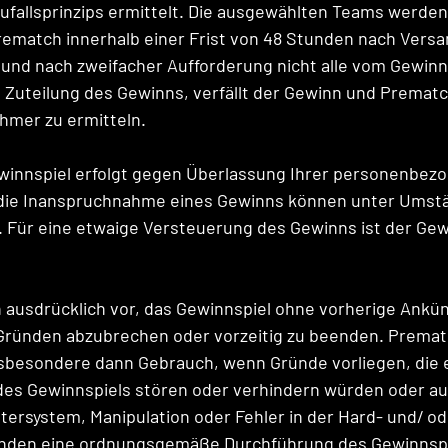
ufallsprinzips ermittelt. Die ausgewählten Teams werde
Prematch innerhalb einer Frist von 48 Stunden nach Versa
und nach zweifacher Aufforderung nicht alle vom Gewinn
 Zuteilung des Gewinns, verfällt der Gewinn und Prematch
hmer zu ermitteln. 
winnspiel erfolgt gegen Überlassung Ihrer personenbezo
die Inanspruchnahme eines Gewinns können unter Umst
. Für eine etwaige Versteuerung des Gewinns ist der Gew
 ausdrücklich vor, das Gewinnspiel ohne vorherige Ankü
 Gründen abzubrechen oder vorzeitig zu beenden. Premat
nsbesondere dann Gebrauch, wenn Gründe vorliegen, die 
des Gewinnspiels stören oder verhindern würden oder au
utersystem, Manipulation oder Fehler in der Hard- und/ od
ünden eine ordnungsgemäße Durchführung des Gewinnspie