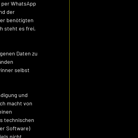
n per WhatsApp 
nd der 
er benötigten 
 steht es frei, 
genen Daten zu 
änden 
inner selbst 
ndigung und 
ch macht von 
einen 
s technischen 
er Software) 
ls nicht 