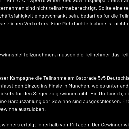
r PREMATCH Sports GmbH, des Gewinnspielpartners Par
ernehmen sind nicht teilnahmeberechtigt. Sollte eine t
chäftsfähigkeit eingeschränkt sein, bedarf es für die Tei
setzlichen Vertreters. Eine Mehrfachteilnahme ist nicht e
ewinnspiel teilzunehmen, müssen die Teilnehmer das Tei
ieser Kampagne die Teilnahme am Gatorade 5v5 Deutschla
mfasst den Einzug ins Finale in München, wo es unter an
kets für den Sieger zu gewinnen gibt. Ein Umtausch, ei
ine Barauszahlung der Gewinne sind ausgeschlossen. Pr
 Gewinne auszuloben.
ewinners erfolgt innerhalb von 14 Tagen. Der Gewinner wi