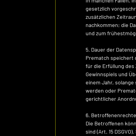
In manchen Fällen, 
gesetzlich vorgeschr
zusätzlichen Zeitrau
nachkommen; die Dat
und zum frühestmögl
5. Dauer der Datens
Prematch speichert d
für die Erfüllung de
Gewinnspiels und Üb
einem Jahr, solange 
werden oder Prematc
gerichtlicher Anordn
6. Betroffenenrecht
Die Betroffenen könn
sind (Art. 15 DSGVO).