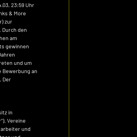
.03, 23:59 Uhr 
nks & More 
) zur 
. Durch den 
chen am 
ts gewinnen 
Jahren 
treten und um 
ie Bewerbung an 
 Der 
tz in 
). Vereine 
arbeiter und 