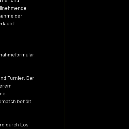
tner und 
eilnehmende 
lnahme der 
rlaubt. 
lnahmeformular 
nd Turnier. Der 
derem 
ne 
ematch behält 
rd durch Los 