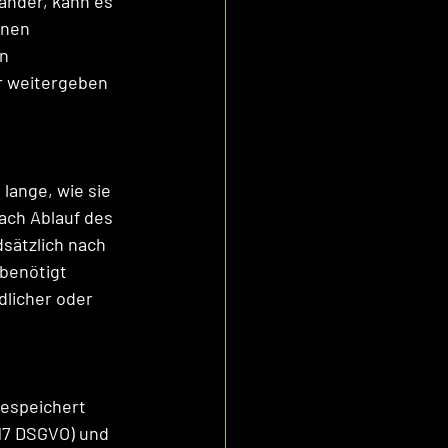
änder, kann es 
inen 
n 
r weitergeben 
ange, wie sie 
ach Ablauf des 
sätzlich nach 
benötigt 
licher oder 
espeichert 
 17 DSGVO) und 