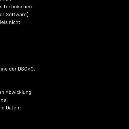
s technischen 
er Software) 
ls nicht 
inne der DSGVO.
en Abwicklung 
nne.
ne Daten: