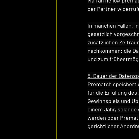
Mail an 
hello@prema
der Partner widerruf
In manchen Fällen, 
gesetzlich vorgeschr
zusätzlichen Zeitrau
nachkommen; die Dat
und zum frühestmögl
5. Dauer der Datens
Prematch speichert d
für die Erfüllung de
Gewinnspiels und Üb
einem Jahr, solange 
werden oder Prematc
gerichtlicher Anordn