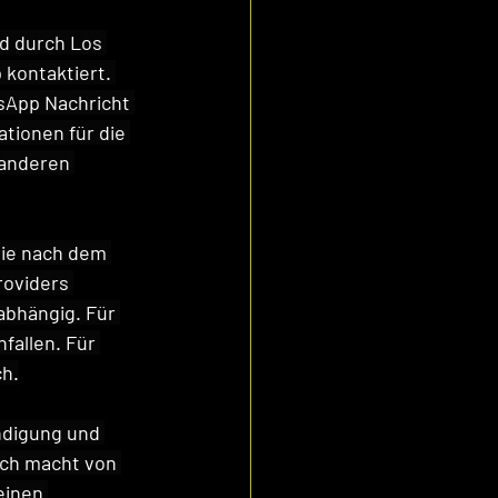
d durch Los 
kontaktiert. 
sApp Nachricht 
tionen für die 
 anderen 
die nach dem 
roviders 
abhängig. Für 
allen. Für 
ch.
ndigung und 
ch macht von 
einen 