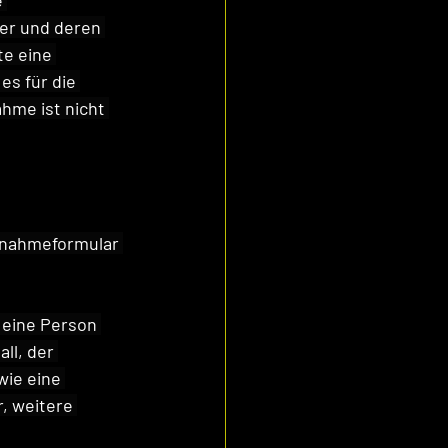
 
er und deren 
e eine 
es für die 
hme ist nicht 
lnahmeformular 
 eine Person 
ll, der 
ie eine 
, weitere 