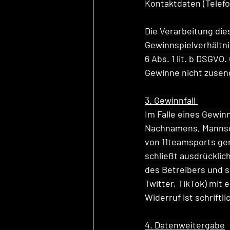
Kontaktdaten (Tele
Die Verarbeitung die
Gewinnspielverhältni
6 Abs. 1 lit. b DSGV
Gewinne nicht zusen
3. Gewinnfall 
Im Falle eines Gewinn
Nachnamens, Mannsch
von 11teamsports genu
schließt ausdrücklic
des Betreibers und s
Twitter, TikTok) mit 
Widerruf ist schriftl
4. Datenweitergabe