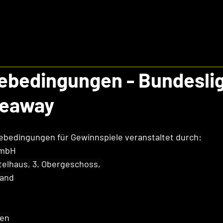
ebedingungen - Bundesli
veaway
ebedingungen für 
Gewinnspiele
 veranstaltet durch:
GmbH
ttelhaus, 3. Obergeschoss, 
land
gen