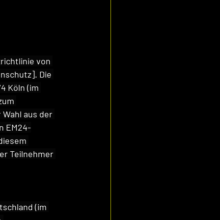
ichtlinie von 
enschutz
]. Die 
4 Köln (im 
 zum 
 Wahl aus der 
en EM24-
 diesem 
er Teilnehmer 
tschland (im 