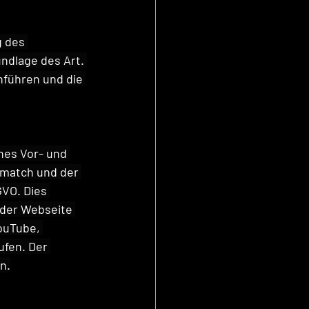
 des 
ndlage des Art. 
hführen und die 
nes Vor- und 
match und der 
GVO. Dies 
 der Webseite 
ouTube, 
ufen. Der 
en.