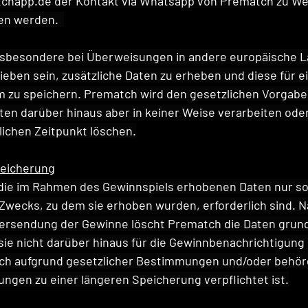
tchapp.de
 der Kontakt via Whatsapp von Prematch zu W
en werden.  
insbesondere bei Überweisungen in andere europäische L
ieben sein, zusätzliche Daten zu erheben und diese für e
m zu speichern. Prematch wird den gesetzlichen Vorgabe
en darüber hinaus aber in keiner Weise verarbeiten ode
ichen Zeitpunkt löschen.
peicherung
ie im Rahmen des Gewinnspiels erhobenen Daten nur so l
s Zwecks, zu dem sie erhoben wurden, erforderlich sind. N
ersendung der Gewinne löscht Prematch die Daten grund
sie nicht darüber hinaus für die Gewinnbenachrichtigung 
h aufgrund gesetzlicher Bestimmungen und/oder behörd
ungen zu einer längeren Speicherung verpflichtet ist.