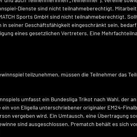
 und auch Teilnehmerinnen „Teilnehmer“). Vereine sowie
nspiel-Dienste sind nicht teilnahmeberechtigt. Mitarbeit
ATCH Sports GmbH sind nicht teilnahmeberechtigt. Sollt
in seiner Geschäftsfähigkeit eingeschränkt sein, bedarf 
ligung eines gesetzlichen Vertreters. Eine Mehrfachteilna
ewinnspiel teilzunehmen, müssen die Teilnehmer das Tei
nspiels umfasst ein Bundesliga Trikot nach Wahl, der an
ein von Eligella unterschriebener originaler EM24-Finalba
rson vergeben wird. Ein Umtausch, eine Übertragung sow
winne sind ausgeschlossen. Prematch behält es sich vor
.