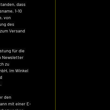
standen, dass 
name, 1-10 
, von 
ung des 
 zum Versand 
stung für die 
 Newsletter 
h zu 
mbH, Im Winkel 
d 
.
er den 
nn mit einer E-