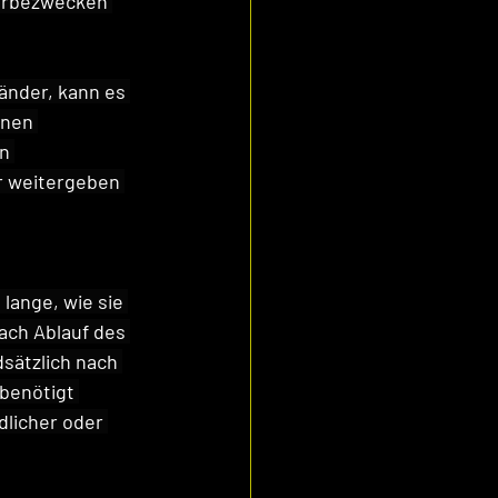
erbezwecken 
änder, kann es 
inen 
n 
r weitergeben 
ange, wie sie 
ach Ablauf des 
sätzlich nach 
benötigt 
licher oder 