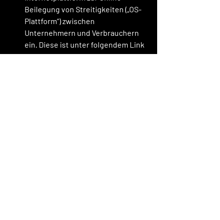
Beilegung von Streitigkeiten („OS-
Plattform“) zwischen 
Unternehmern und Verbrauchern 
ein. Diese ist unter folgendem Link 
erreichbar: 
http://ec.europa.eu/consumers/odr
.
 Die PREMATCH Sports GmbH weist 
allerdings darauf hin, dass sie 
grundsätzlich nicht bereit ist, an 
einem Schlichtungsverfahren 
teilzunehmen.
Mit der Teilnahme am Gewinnspiel 
werden die hier aufgeführten 
Teilnahmebedingungen akzeptiert.
Sollten einzelne Bestimmungen 
dieser Teilnahmebedingungen 
unwirksam sein oder werden, so 
wird dadurch die 