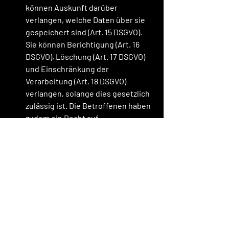
können Auskunft darüber 
verlangen, welche Daten über sie 
gespeichert sind (Art. 15 DSGVO). 
Sie können Berichtigung (Art. 16 
DSGVO), Löschung (Art. 17 DSGVO) 
und Einschränkung der 
Verarbeitung (Art. 18 DSGVO) 
verlangen, solange dies gesetzlich 
zulässig ist. Die Betroffenen haben 
zudem ein Recht auf 
Datenübertragbarkeit (Art. 20 
DSGVO) sowie Widerspruch (Art. 21 
DSGVO).Für die Ausübung der 
Rechte reicht ein Schreiben an 
hello@prematchapp.de
.
4. Haftungsbeschränkung