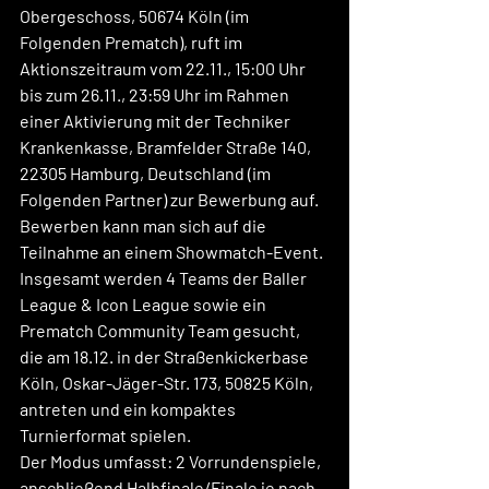
Obergeschoss, 50674 Köln (im 
Folgenden Prematch), ruft im 
Aktionszeitraum vom 
22.11., 15:00 Uhr 
bis zum 26.11., 23:59 Uhr
 im Rahmen 
einer Aktivierung mit der 
Techniker 
Krankenkasse, Bramfelder Straße 140, 
22305 Hamburg, Deutschland
 (im 
Folgenden Partner) zur Bewerbung auf. 
Bewerben kann man sich auf die 
Teilnahme an einem Showmatch-Event. 
Insgesamt werden 
4 Teams der Baller 
League & Icon League sowie ein 
Prematch Community Team
 gesucht, 
die am 
18.12. in der Straßenkickerbase 
Köln
, Oskar-Jäger-Str. 173, 50825 Köln, 
antreten und ein kompaktes 
Turnierformat spielen.
Der Modus umfasst: 
2 Vorrundenspiele
, 
anschließend 
Halbfinale/Finale je nach 